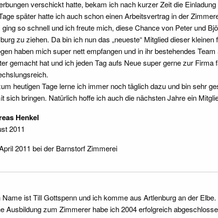
rbungen verschickt hatte, bekam ich nach kurzer Zeit die Einladun
 Tage später hatte ich auch schon einen Arbeitsvertrag in der Zimmere
s ging so schnell und ich freute mich, diese Chance von Peter und 
urg zu ziehen. Da bin ich nun das „neueste“ Mitglied dieser kleinen f
egen haben mich super nett empfangen und in ihr bestehendes Tea
hter gemacht hat und ich jeden Tag aufs Neue super gerne zur Firma fahr
chslungsreich.
zum heutigen Tage lerne ich immer noch täglich dazu und bin sehr g
it sich bringen. Natürlich hoffe ich auch die nächsten Jahre ein Mitglie
reas Henkel
st 2011
 April 2011 bei der Barnstorf Zimmerei
 Name ist Till Gottspenn und ich komme aus Artlenburg an der Elbe.
e Ausbildung zum Zimmerer habe ich 2004 erfolgreich abgeschlosse