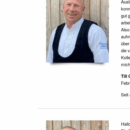
Ausb
konn
gut 
arbe
Also
aufm
über
die 
Koll
mich
Till
Febr
Seit
Hallo