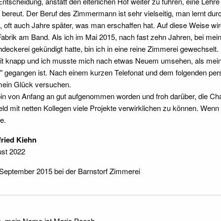
Entscheidung, anstatt den elterlichen Hof weiter zu führen, eine Leh
t bereut. Der Beruf des Zimmermann ist sehr vielseitig, man lernt d
t, oft auch Jahre später, was man erschaffen hat. Auf diese Weise wir
Fabrik am Band. Als ich im Mai 2015, nach fast zehn Jahren, bei mein
deckerei gekündigt hatte, bin ich in eine reine Zimmerei gewechselt
it knapp und ich musste mich nach etwas Neuem umsehen, als meiner
" gegangen ist. Nach einem kurzen Telefonat und dem folgenden pers
mein Glück versuchen.
bin von Anfang an gut aufgenommen worden und froh darüber, die C
ld mit netten Kollegen viele Projekte verwirklichen zu können. Wenn 
e.
ried Kiehn
st 2022
 September 2015 bei der Barnstorf Zimmerei
o, mein Name ist Mario Paech.