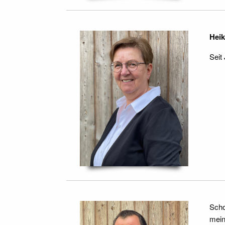
Heik
Seit
Scho
mein