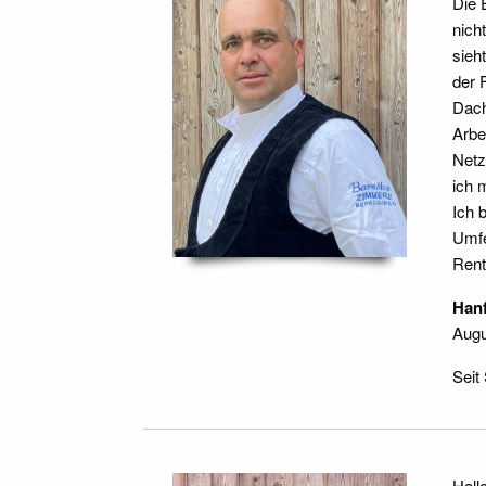
Die 
nich
sieh
der 
Dach
Arbe
Netz
ich 
Ich 
Umfe
Rent
Hanf
Augu
Seit
Hall