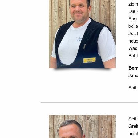
ziem
Die 
Absc
bei 
Jetz
neue
Was 
Betr
Ber
Janu
Seit
Seit
Grei
nich