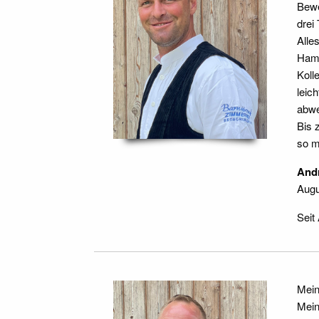
Bewe
drei
Alle
Hamb
Koll
leic
abwe
Bis 
so m
And
Augu
Seit
Mein
Mein